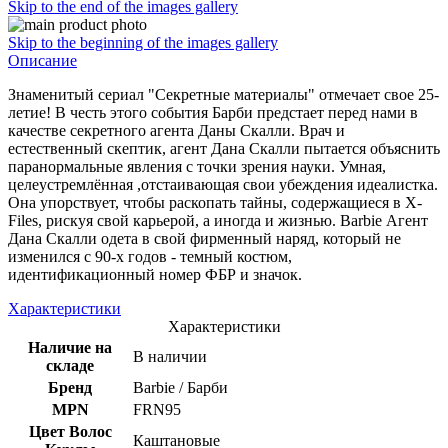
Skip to the end of the images gallery
Skip to the beginning of the images gallery
Описание
Знаменитый сериал "Секретные материалы" отмечает свое 25-
летие! В честь этого события Барби предстает перед нами в
качестве секретного агента Даны Скалли. Врач и
естественный скептик, агент Дана Скалли пытается объяснить
паранормальные явления с точки зрения науки. Умная,
целеустремлённая ,отстаивающая свои убеждения идеалистка.
Она упорствует, чтобы раскопать тайны, содержащиеся в X-
Files, рискуя свой карьерой, а иногда и жизнью. Barbie Агент
Дана Скалли одета в свой фирменный наряд, который не
изменился с 90-х годов - темный костюм,
идентификационный номер ФБР и значок.
Характеристики
Характеристики
Наличие на
В наличии
складе
Бренд
Barbie / Барби
MPN
FRN95
Цвет Волос
Каштановые