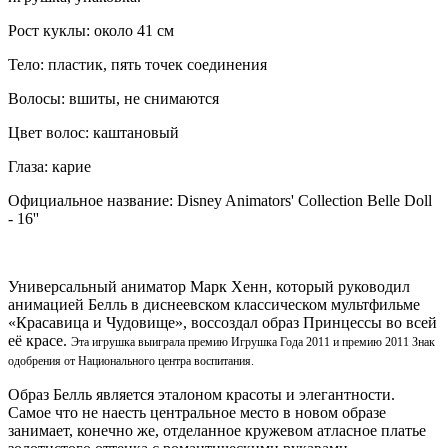
Рост куклы: около 41 см
Тело: пластик, пять точек соединения
Волосы: вшиты, не снимаются
Цвет волос: каштановый
Глаза: карие
Официальное название
: Disney Animators' Collection Belle Doll
- 16''
Универсальный аниматор Марк Хенн, который руководил
анимацией Белль в диснеевском классическом мультфильме
«Красавица и Чудовище», воссоздал образ Принцессы во всей
её красе.
Эта игрушка выиграла премию Игрушка Года 2011 и премию 2011 Знак
одобрения от Национального центра воспитания.
Образ Белль является эталоном красоты и элегантности.
Самое что не наесть центральное место в новом образе
занимает, конечно же, отделанное кружевом атласное платье