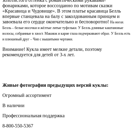
золотистого оттенка с романтическими рукавами-
фонариками, которое воссозданно по мотивам сказки
«Красавица и Чудовище». В этом платье красавица Белль
впервые станцевала на балу с заколдованным принцем и
завоевала его сердце окончательно и бесповоротно!
На ногах
Белль – белые носочки и жёлтые литые туфельки. У Белль длинные каштановые
волосы, собранные в хвост. Макияж и карие глаза подчеркивают образ. У Белль есть
и плюшевый друг – Чип с вышитыми чертами.
Внимание! Кукла имеет мелкие детали, поэтому
рекомендуется для детей от 3-х лет.
Живые фотографии предыдущих версий куклы:
Огромный ассортимент
В наличии
Профессиональная поддержка
8-800-550-5367