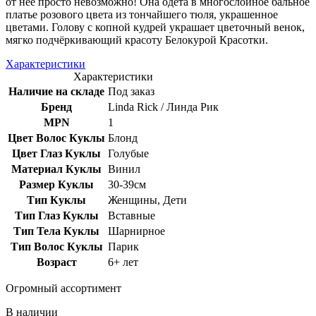
от неё просто невозможно! Она одета в многослойное бальное
платье розового цвета из тончайшего тюля, украшенное
цветами. Голову с копной кудрей украшает цветочный венок,
мягко подчёркивающий красоту Белокурой Красотки.
Характеристики
Характеристики
Наличие на складе
Под заказ
Бренд
Linda Rick / Линда Рик
MPN
1
Цвет Волос Куклы
Блонд
Цвет Глаз Куклы
Голубые
Материал Куклы
Винил
Размер Куклы
30-39см
Тип Куклы
Женщины, Дети
Тип Глаз Куклы
Вставные
Тип Тела Куклы
Шарнирное
Тип Волос Куклы
Парик
Возраст
6+ лет
Огромный ассортимент
В наличии