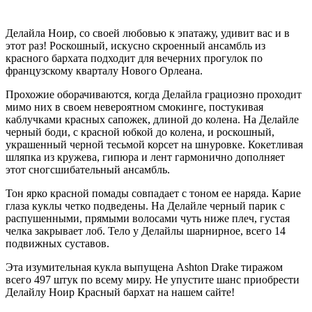
Делайла Ноир, со своей любовью к эпатажу, удивит вас и в
этот раз! Роскошный, искусно скроенный ансамбль из
красного бархата подходит для вечерних прогулок по
французскому кварталу Нового Орлеана.
Прохожие оборачиваются, когда Делайла грациозно проходит
мимо них в своем невероятном смокинге, постукивая
каблучками красных сапожек, длиной до колена. На Делайле
черный боди, с красной юбкой до колена, и роскошный,
украшенный черной тесьмой корсет на шнуровке. Кокетливая
шляпка из кружева, гипюра и лент гармонично дополняет
этот сногсшибательный ансамбль.
Тон ярко красной помады совпадает с тоном ее наряда. Карие
глаза куклы четко подведены. На Делайле черный парик с
распушенными, прямыми волосами чуть ниже плеч, густая
челка закрывает лоб. Тело у Делайлы шарнирное, всего 14
подвижных суставов.
Эта изумительная кукла выпущена Ashton Drake тиражом
всего 497 штук по всему миру. Не упустите шанс приобрести
Делайлу Ноир Красный бархат на нашем сайте!