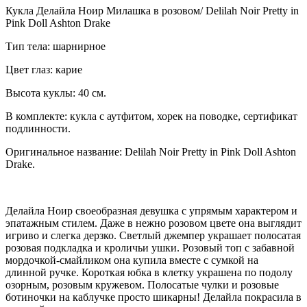
Кукла Делайла Ноир Милашка в розовом/ Delilah Noir Pretty in
Pink Doll Ashton Drake
Тип тела: шарнирное
Цвет глаз: карие
Высота куклы: 40 см.
В комплекте: кукла с аутфитом, хорек на поводке, сертификат
подлинности.
Оригинальное название: Delilah Noir Pretty in Pink Doll Ashton
Drake.
Делайла Ноир своеобразная девушка с упрямым характером и
эпатажным стилем. Даже в нежно розовом цвете она выглядит
игриво и слегка дерзко. Светлый джемпер украшает полосатая
розовая подкладка и кроличьи ушки. Розовый топ с забавной
мордочкой-смайликом она купила вместе с сумкой на
длинной ручке. Короткая юбка в клетку украшена по подолу
озорным, розовым кружевом. Полосатые чулки и розовые
ботиночки на каблучке просто шикарны! Делайла покрасила в