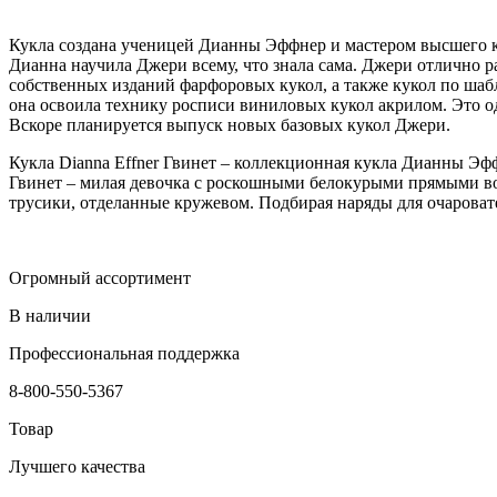
Кукла создана ученицей Дианны Эффнер и мастером высшего кла
Дианна научила Джери всему, что знала сама. Джери отлично ра
собственных изданий фарфоровых кукол, а также кукол по ша
она освоила технику росписи виниловых кукол акрилом. Это 
Вскоре планируется выпуск новых базовых кукол Джери.
Кукла Dianna Effner Гвинет – коллекционная кукла Дианны Э
Гвинет – милая девочка с роскошными белокурыми прямыми во
трусики, отделанные кружевом. Подбирая наряды для очароват
Огромный ассортимент
В наличии
Профессиональная поддержка
8-800-550-5367
Товар
Лучшего качества