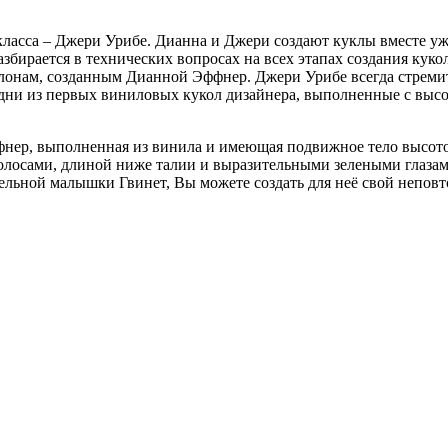
сса – Джери Урибе. Дианна и Джери создают куклы вместе уже 2
збирается в технических вопросах на всех этапах создания куко
блонам, созданным Дианной Эффнер. Джери Урибе всегда стреми
одни из первых виниловых кукол дизайнера, выполненные с выс
ффнер, выполненная из винила и имеющая подвижное тело высото
лосами, длиной ниже талии и выразительными зелеными глазам
ельной малышки Гвинет, Вы можете создать для неё свой непов