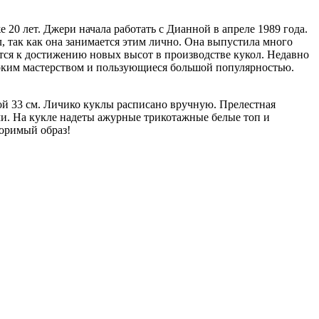
0 лет. Джери начала работать с Дианной в апреле 1989 года.
л, так как она занимается этим лично. Она выпустила много
тся к достижению новых высот в производстве кукол. Недавно
оким мастерством и пользующиеся большой популярностью.
й 33 см. Личико куклы расписано вручную. Прелестная
и. На кукле надеты ажурные трикотажные белые топ и
торимый образ!