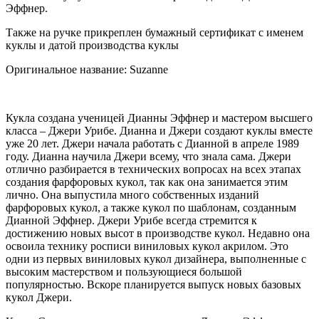
Эффнер.
Также на ручке прикреплен бумажный сертификат с именем
куклы и датой производства куклы
Оригинальное название: Suzanne
Кукла создана ученицей Дианны Эффнер и мастером высшего
класса – Джери Урибе. Дианна и Джери создают куклы вместе
уже 20 лет. Джери начала работать с Дианной в апреле 1989
году. Дианна научила Джери всему, что знала сама. Джери
отлично разбирается в технических вопросах на всех этапах
создания фарфоровых кукол, так как она занимается этим
лично. Она выпустила много собственных изданий
фарфоровых кукол, а также кукол по шаблонам, созданным
Дианной Эффнер. Джери Урибе всегда стремится к
достижению новых высот в производстве кукол. Недавно она
освоила технику росписи виниловых кукол акрилом. Это
одни из первых виниловых кукол дизайнера, выполненные с
высоким мастерством и пользующиеся большой
популярностью. Вскоре планируется выпуск новых базовых
кукол Джери.