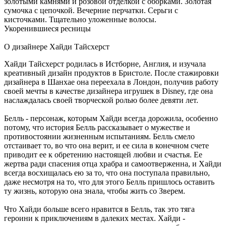
золотыми камнями и розовой отделкой с оборками. Золотая
сумочка с цепочкой. Вечерние перчатки. Серьги с
кисточками. Тщательно уложенные волосы.
Укоренившиеся ресницы
О дизайнере Хайди Тайсхерст
Хайди Тайсхерст родилась в Истборне, Англия, и изучала
креативный дизайн продуктов в Бристоле. После стажировки
дизайнера в Шанхае она переехала в Лондон, получив работу
своей мечты в качестве дизайнера игрушек в Disney, где она
наслаждалась своей творческой ролью более девяти лет.
Белль - персонаж, которым Хайди всегда дорожила, особенно
потому, что история Белль рассказывает о мужестве и
противостоянии жизненным испытаниям. Белль смело
отстаивает то, во что она верит, и ее сила в конечном счете
приводит ее к обретению настоящей любви и счастья. Ее
жертва ради спасения отца храбра и самоотверженна, и Хайди
всегда восхищалась ею за то, что она поступала правильно,
даже несмотря на то, что для этого Белль пришлось оставить
ту жизнь, которую она знала, чтобы жить со Зверем.
Что Хайди больше всего нравится в Белль, так это тяга
героини к приключениям в далеких местах. Хайди -