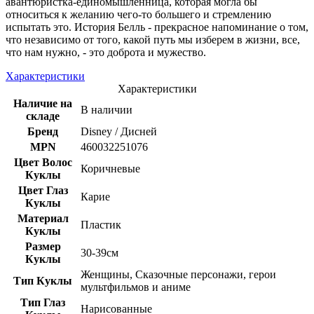
авантюристка-единомышленница, которая могла бы
относиться к желанию чего-то большего и стремлению
испытать это. История Белль - прекрасное напоминание о том,
что независимо от того, какой путь мы изберем в жизни, все,
что нам нужно, - это доброта и мужество.
Характеристики
Характеристики
Наличие на
В наличии
складе
Бренд
Disney / Дисней
MPN
460032251076
Цвет Волос
Коричневые
Куклы
Цвет Глаз
Карие
Куклы
Материал
Пластик
Куклы
Размер
30-39см
Куклы
Женщины, Сказочные персонажи, герои
Тип Куклы
мультфильмов и аниме
Тип Глаз
Нарисованные