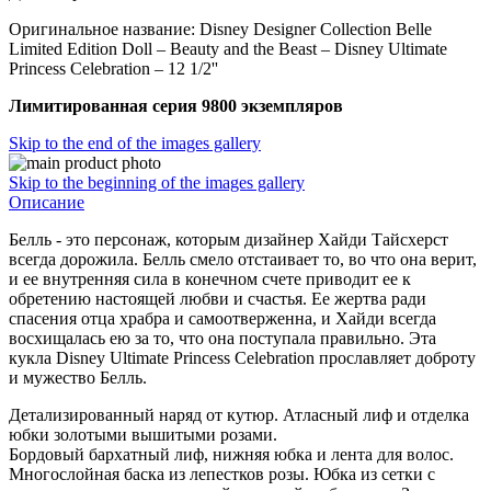
Оригинальное название: Disney Designer Collection Belle
Limited Edition Doll – Beauty and the Beast – Disney Ultimate
Princess Celebration – 12 1/2''
Лимитированная серия 9800 экземпляров
Skip to the end of the images gallery
Skip to the beginning of the images gallery
Описание
Белль - это персонаж, которым дизайнер Хайди Тайсхерст
всегда дорожила. Белль смело отстаивает то, во что она верит,
и ее внутренняя сила в конечном счете приводит ее к
обретению настоящей любви и счастья. Ее жертва ради
спасения отца храбра и самоотверженна, и Хайди всегда
восхищалась ею за то, что она поступала правильно. Эта
кукла Disney Ultimate Princess Celebration прославляет доброту
и мужество Белль.
Детализированный наряд от кутюр. Атласный лиф и отделка
юбки золотыми вышитыми розами.
Бордовый бархатный лиф, нижняя юбка и лента для волос.
Многослойная баска из лепестков розы. Юбка из сетки с