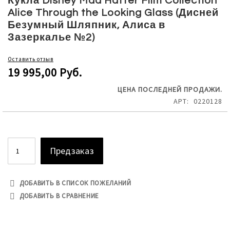
Кукла Disney Mad Hatter Film Collection
the
Alice Through the Looking Glass (Дисней
beginning
Безумный Шляпник, Алиса в
of
Зазеркалье №2)
the
images
Оставить отзыв
gallery
19 995,00 Руб.
ЦЕНА ПОСЛЕДНЕЙ ПРОДАЖИ.
АРТ
0220128
Предзаказ
ДОБАВИТЬ В СПИСОК ПОЖЕЛАНИЙ
ДОБАВИТЬ В СРАВНЕНИЕ