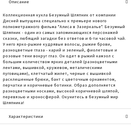
Описание
Коллекционная кукла Безумный Шляпник от компании
Дисней выпущена специально к премьере нового
полнометражного фильма "Алиса в Зазеркалье". Безумный
Шляпник - один из самых запоминающихся персонажей
сказки, любящий загадки без ответов и 6-ти часовой чай.
У него ярко-рыжие кудрявые волосы, рыжие брови,
разноцветные глаза - карий и зеленый, фиолетовые и
розовые тени вокруг глаз. Он одет в рыжий камзол с
большим количеством ярких деталей (разноцветными
лентами, вышивкой, кружевом, металическими
пуговицами), клетчатый жилет, черные с вышивкой
расклешенные брюки, бант с цветочным орнаментом,
перчатки и коричневые ботинки. Образ дополняется
разноцветными носками, высокой коричневой шляпой,
перевязью и хроносферой. Окунитесь в безумный мир
Шляпника!
Характеристики