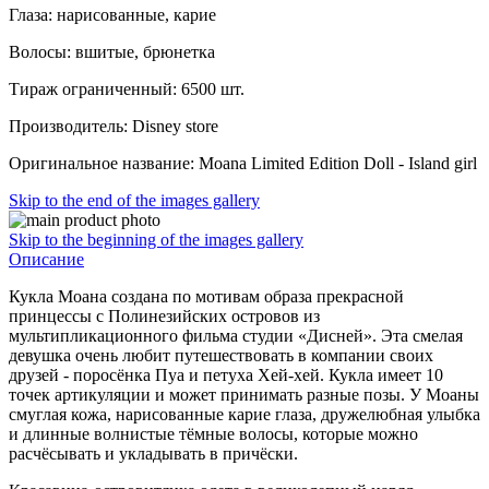
Глаза: нарисованные, карие
Волосы: вшитые, брюнетка
Тираж ограниченный: 6500 шт.
Производитель: Disney store
Оригинальное название: Moana Limited Edition Doll - Island girl
Skip to the end of the images gallery
Skip to the beginning of the images gallery
Описание
Кукла Моана создана по мотивам образа прекрасной
принцессы с Полинезийских островов из
мультипликационного фильма студии «Дисней». Эта смелая
девушка очень любит путешествовать в компании своих
друзей - поросёнка Пуа и петуха Хей-хей. Кукла имеет 10
точек артикуляции и может принимать разные позы. У Моаны
смуглая кожа, нарисованные карие глаза, дружелюбная улыбка
и длинные волнистые тёмные волосы, которые можно
расчёсывать и укладывать в причёски.