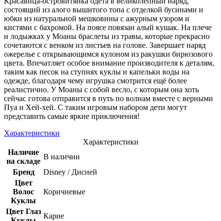
Красавица-островитянка одета в великолепный наряд,
состоящий из алого вышитого топа с отделкой бусинами и
юбки из натуральной мешковины с ажурным узором и
кистями с бахромой. На поясе повязан алый кушак. На плече
и лодыжках у Моаны браслеты из травы, которые прекрасно
сочетаются с венком из листьев на голове. Завершает наряд
ожерелье с открывающимся кулоном из ракушки бирюзового
цвета. Впечатляет особое внимание производителя к деталям,
таким как песок на ступнях куклы и капельки воды на
одежде, благодаря чему игрушка смотрится ещё более
реалистично. У Моаны с собой весло, с которым она хоть
сейчас готова отправится в путь по волнам вместе с верными
Пуа и Хей-хей. С таким игровым набором дети могут
представить самые яркие приключения!
Характеристики
Характеристики
Наличие
В наличии
на складе
Бренд
Disney / Дисней
Цвет
Волос
Коричневые
Куклы
Цвет Глаз
Карие
Куклы