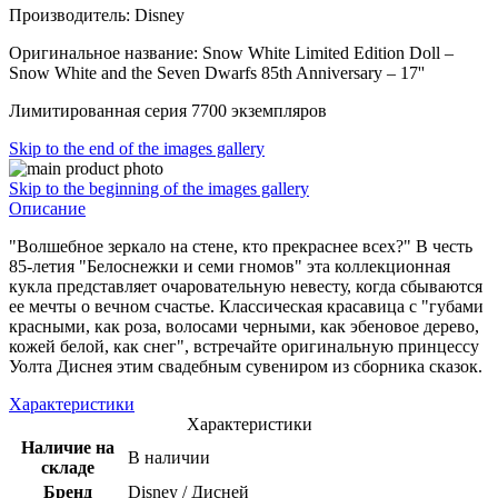
Производитель: Disney
Оригинальное название: Snow White Limited Edition Doll –
Snow White and the Seven Dwarfs 85th Anniversary – 17''
Лимитированная серия 7700 экземпляров
Skip to the end of the images gallery
Skip to the beginning of the images gallery
Описание
"Волшебное зеркало на стене, кто прекраснее всех?" В честь
85-летия "Белоснежки и семи гномов" эта коллекционная
кукла представляет очаровательную невесту, когда сбываются
ее мечты о вечном счастье. Классическая красавица с "губами
красными, как роза, волосами черными, как эбеновое дерево,
кожей белой, как снег", встречайте оригинальную принцессу
Уолта Диснея этим свадебным сувениром из сборника сказок.
Характеристики
Характеристики
Наличие на
В наличии
складе
Бренд
Disney / Дисней