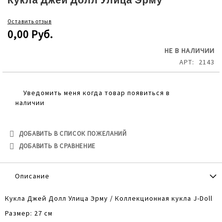
Кукла Джей Долл Улица Эрму
the
beginning
Оставить отзыв
of
0,00 Руб.
the
images
НЕ В НАЛИЧИИ
gallery
АРТ
2143
Уведомить меня когда товар появиться в
наличии
ДОБАВИТЬ В СПИСОК ПОЖЕЛАНИЙ
ДОБАВИТЬ В СРАВНЕНИЕ
Описание
Кукла Джей Долл Улица Эрму / Коллекционная кукла J-Doll
Размер: 27 см