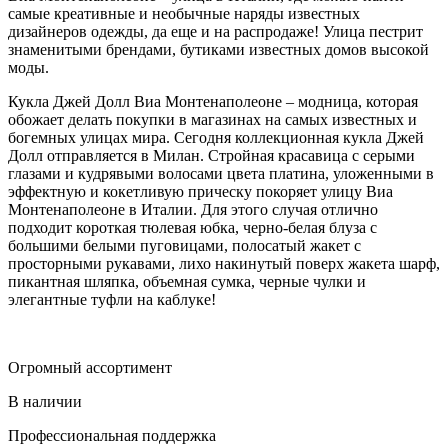
самые креативные и необычные наряды известных
дизайнеров одежды, да еще и на распродаже! Улица пестрит
знаменитыми брендами, бутиками известных домов высокой
моды.
Кукла Джей Долл Виа Монтенаполеоне – модница, которая
обожает делать покупки в магазинах на самых известных и
богемных улицах мира. Сегодня коллекционная кукла Джей
Долл отправляется в Милан. Стройная красавица с серыми
глазами и кудрявыми волосами цвета платина, уложенными в
эффектную и кокетливую прическу покоряет улицу Виа
Монтенаполеоне в Италии. Для этого случая отлично
подходит короткая тюлевая юбка, черно-белая блуза с
большими белыми пуговицами, полосатый жакет с
просторными рукавами, лихо накинутый поверх жакета шарф,
пикантная шляпка, объемная сумка, черные чулки и
элегантные туфли на каблуке!
Огромный ассортимент
В наличии
Профессиональная поддержка