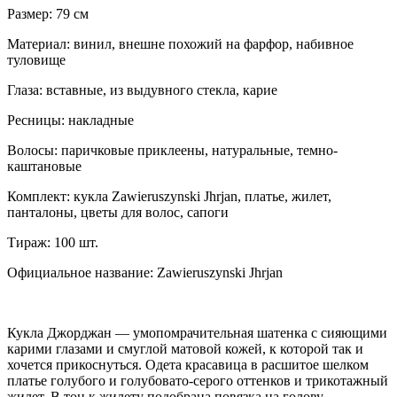
Размер: 79 см
Материал:
винил, внешне похожий на фарфор, набивное
туловище
Глаза: вставные, из выдувного стекла, карие
Ресницы: накладные
Волосы: паричковые
приклеены
, натуральные, темно-
каштановые
Комплект: кукла Zawieruszynski Jhrjan, платье, жилет,
панталоны, цветы для волос, сапоги
Тираж: 100 шт.
Официальное название: Zawieruszynski Jhrjan
Кукла Джорджан — умопомрачительная шатенка с сияющими
карими глазами и смуглой матовой кожей, к которой так и
хочется прикоснуться. Одета красавица в расшитое шелком
платье голубого и голубовато-серого оттенков и трикотажный
жилет. В тон к жилету подобрана повязка на голову,