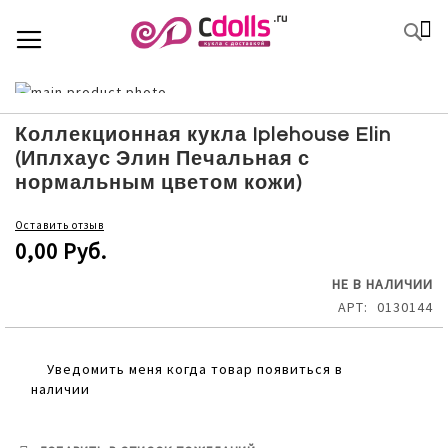
SKIP
К
TOGGLE NAV
П
TO
CONTENT
Skip
to
Skip
the
to
Коллекционная кукла Iplehouse Elin
end
the
(Иплхаус Элин Печальная с
of
beginning
нормальным цветом кожи)
the
of
images
the
Оставить отзыв
gallery
images
0,00 Руб.
gallery
НЕ В НАЛИЧИИ
АРТ
0130144
Уведомить меня когда товар появиться в
наличии