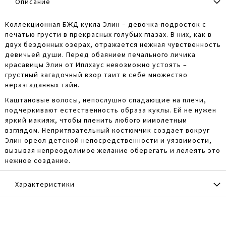
Описание
Коллекционная БЖД кукла Элин – девочка-подросток с
печатью грусти в прекрасных голубых глазах. В них, как в
двух бездонных озерах, отражается нежная чувственность
девичьей души. Перед обаянием печального личика
красавицы Элин от Иплхаус невозможно устоять –
грустный загадочный взор таит в себе множество
неразгаданных тайн.
Каштановые волосы, непослушно спадающие на плечи,
подчеркивают естественность образа куклы. Ей не нужен
яркий макияж, чтобы пленить любого мимолетным
взглядом. Непритязательный костюмчик создает вокруг
Элин ореол детской непосредственности и уязвимости,
вызывая непреодолимое желание оберегать и лелеять это
нежное создание.
Характеристики