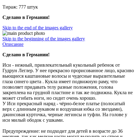
Тираж: 777 штук
Сделано в Германии!
Skip to the end of the images gallery
Skip to the beginning of the images gallery
Описание
Сделано в Германии!
Иси - нежный, привлекательный кукольный ребенок от
Гудрун Леглер. У нее прекрасно прорисованное лицо, красиво
вьющиеся каштановые волосы и чудесные выразительные
глаза синего цвета . Кукла имеет подвижную раму, что
позволяет придавать телу разные положения, голова
закреплена на грудной пластине и так же подвижна. Кукла не
может сгибать ноги, но сидит очень хорошо.
У Иси прекрасный наряд - чёрно-белое платье (полосатый
верх с длинным рукавом и воздушная юбка со звездами),
джинсовая курточка, черные легинсы и туфли. На голове у
иси милый ободок с ушками.
Предупреждение: не подходит для детей в возрасте до 36
месяцев, так как мелкие части могут выходить из строя и