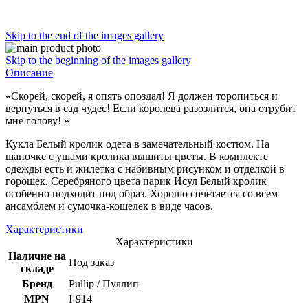
Skip to the end of the images gallery
Skip to the beginning of the images gallery
Описание
«Скорей, скорей, я опять опоздал! Я должен торопиться и
вернуться в сад чудес! Если королева разозлится, она отрубит
мне голову! »
Кукла Белый кролик одета в замечательный костюм. На
шапочке с ушами кролика вышиты цветы. В комплекте
одежды есть и жилетка с набивным рисунком и отделкой в
горошек. Серебряного цвета парик Исул Белый кролик
особенно подходит под образ. Хорошо сочетается со всем
ансамблем и сумочка-кошелек в виде часов.
Характеристики
Характеристики
Наличие на
Под заказ
складе
Бренд
Pullip / Пуллип
MPN
I-914