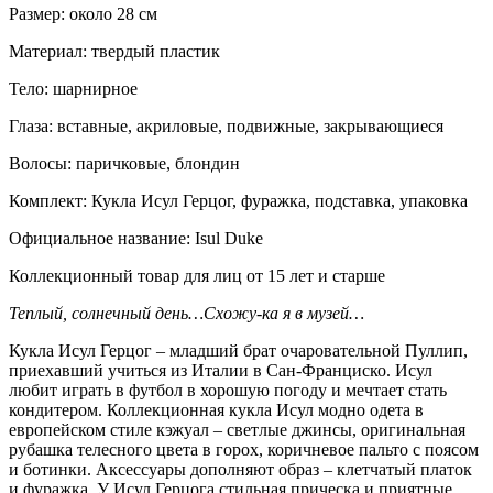
Размер: около 28 см
Материал: твердый пластик
Тело: шарнирное
Глаза: вставные, акриловые, подвижные, закрывающиеся
Волосы: паричковые, блондин
Комплект: Кукла Исул Герцог, фуражка, подставка, упаковка
Официальное название: Isul Duke
Коллекционный товар для лиц от 15 лет и старше
Теплый, солнечный день…Схожу-ка я в музей…
Кукла Исул Герцог – младший брат очаровательной Пуллип,
приехавший учиться из Италии в Сан-Франциско. Исул
любит играть в футбол в хорошую погоду и мечтает стать
кондитером. Коллекционная кукла Исул модно одета в
европейском стиле кэжуал – светлые джинсы, оригинальная
рубашка телесного цвета в горох, коричневое пальто с поясом
и ботинки. Аксессуары дополняют образ – клетчатый платок
и фуражка. У Исул Герцога стильная прическа и приятные