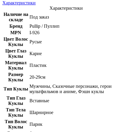
Характеристики
Характеристики
Наличие на
Под заказ
складе
Бренд
Pullip / Пуллип
MPN
I-926
Цвет Волос
Русые
Куклы
Цвет Глаз
Карие
Куклы
Материал
Пластик
Куклы
Размер
20-29см
Куклы
Мужчины, Сказочные персонажи, герои
Тип Куклы
мультфильмов и аниме, Фэшн куклы
Тип Глаз
Вставные
Куклы
Тип Тела
Шарнирное
Куклы
Тип Волос
Парик
Куклы