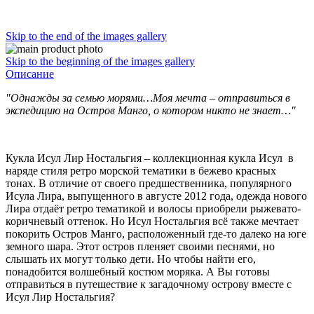
Skip to the end of the images gallery
Skip to the beginning of the images gallery
Описание
"Однажды за семью морями…Моя мечта – отправиться в
экспедицию на Остров Манго, о котором никто не знает…"
Кукла Исул Лир Ностальгия – коллекционная кукла Исул в
наряде стиля ретро морской тематики в бежево красных
тонах. В отличие от своего предшественника, популярного
Исула Лира, выпущенного в августе 2012 года, одежда нового
Лира отдаёт ретро тематикой и волосы приобрели рыжевато-
коричневый оттенок. Но Исул Ностальгия всё также мечтает
покорить Остров Манго, расположенный где-то далеко на юге
земного шара. Этот остров пленяет своими песнями, но
слышать их могут только дети. Но чтобы найти его,
понадобится волшебный костюм моряка. А Вы готовы
отправиться в путешествие к загадочному острову вместе с
Исул Лир Ностальгия?