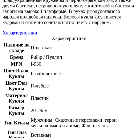
плащ украшенный кружевом и черно-серым кантом, а также
двумя бантами, остроконечную шляпу с кисточкой и бантом и
сапоги на высокой платформе. В руках у голубоглазого
чародея волшебная палочка. Волосы кукла Исул вьются
кудрями и отлично сочетаются по цвету с нарядом.
Характеристики
Характеристики
Наличие на
Под заказ
складе
Бренд
Pullip / Пуллип
MPN
I-930
Цвет Волос
Разноцветные
Куклы
Цвет Глаз
Голубые
Куклы
Материал
Пластик
Куклы
Размер
20-29см
Куклы
Мужчины, Сказочные персонажи, герои
Тип Куклы
мультфильмов и аниме, Фэшн куклы
Тип Глаз
Вставные
Куклы