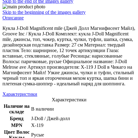
Skip to the end of the images gallery
Skip to the beginning of the images gallery
Описание
Кукла J-Doll Magnificent mile (Джей Долл Магнифисент Майл),
Groove Inc / Кукла J-Doll Комплект: кукла J-Doll Magnificent
mile, джинсы, топ, чокер, куртка, чулки, туфли, шапка, сумка,
дизайнерская подставка Размер: 27 см Материал: твердый
пластик Тело: шарнирное, 12 точек артикуляции Глаза:
вставные, стеклянные, голубые Ресницы: нарисованные
Волосы: паричковые, русые Официальное название: J-Doll
Melrose ave Артикул производителя: X-119 J Doll в Чикаго на
Магнифисент Майл! Узкие джинсы, чулки и туфли, стильный
черный топ и яркая отороченная мехом куртка, шапка бини и
плетеная сумка-шоппер - идеальный наряд для шоппинга.
Характеристики
Характеристики
Наличие на
В наличии
складе
Бренд
J-Doll / Джей-долл
MPN
X-119
Цвет Волос
Русые
Куклы