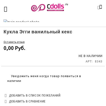
SKIP
К
TOGGLE NAV
П
TO
CONTENT
Skip
to
Skip
the
to
Кукла Эгги ванильный кекс
end
the
of
beginning
Оставить отзыв
the
of
0,00 Руб.
images
the
gallery
images
НЕ В НАЛИЧИИ
gallery
АРТ
8343
Уведомить меня когда товар появиться в
наличии
ДОБАВИТЬ В СПИСОК ПОЖЕЛАНИЙ
ДОБАВИТЬ В СРАВНЕНИЕ