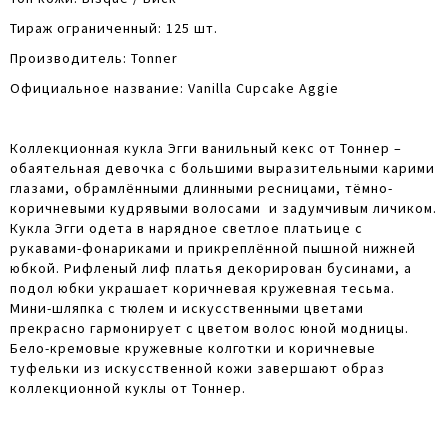
Тираж ограниченный: 125 шт.
Производитель: Tonner
Официальное название: Vanilla Cupcake Aggie
Коллекционная кукла Эгги ванильный кекс от Тоннер –
обаятельная девочка с большими выразительными карими
глазами, обрамлёнными длинными ресницами, тёмно-
коричневыми кудрявыми волосами и задумчивым личиком.
Кукла Эгги одета в нарядное светлое платьице с
рукавами-фонариками и прикреплённой пышной нижней
юбкой. Рифленый лиф платья декорирован бусинами, а
подол юбки украшает коричневая кружевная тесьма.
Мини-шляпка с тюлем и искусственными цветами
прекрасно гармонирует с цветом волос юной модницы.
Бело-кремовые кружевные колготки и коричневые
туфельки из искусственной кожи завершают образ
коллекционной куклы от Тоннер.