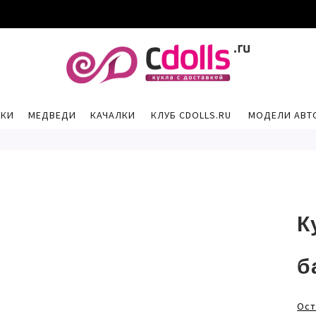
РКИ
МЕДВЕДИ
КАЧАЛКИ
КЛУБ CDOLLS.RU
МОДЕЛИ АВТ
К
б
Ост