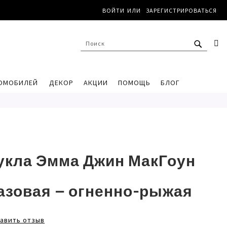
ВОЙТИ
ЗАРЕГИСТРИРОВАТЬСЯ
ПОИС
К
ПОИСК
ОМОБИЛЕЙ
ДЕКОР
АКЦИИ
ПОМОЩЬ
БЛОГ
укла Эмма Джин МакГоун
азовая – огненно-рыжая
авить отзыв