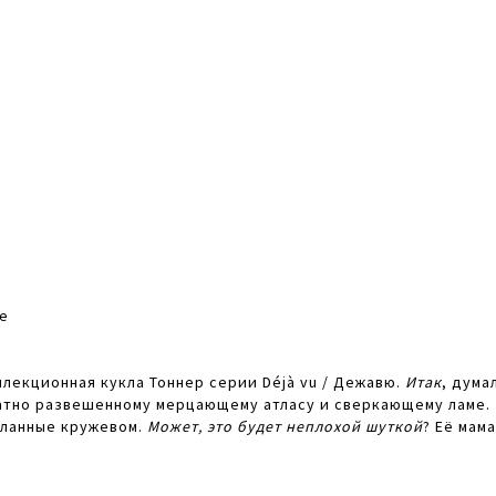
me
ллекционная кукла Тоннер серии Déjà vu / Дежавю.
Итак
, дума
ратно развешенному мерцающему атласу и сверкающему ламе.
еланные кружевом.
Может, это будет неплохой шуткой
? Её мам