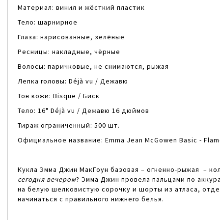
Материал: винил и жёсткий пластик
Тело: шарнирное
Глаза: нарисованные, зелёные
Ресницы: накладные, чёрные
Волосы: паричковые, не снимаются, рыжая
Лепка головы: Déjà vu / Дежавю
Тон кожи: Bisque / Биск
Тело: 16" Déjà vu / Дежавю 16 дюймов
Тираж ограниченный: 500 шт.
Официальное название: Emma Jean McGowen Basic - Fla
Кукла Эмма Джин МакГоун базовая – огненно-рыжая – ко
сегодня вечером
? Эмма Джин провела пальцами по акку
на белую шелковистую сорочку и шорты из атласа, отд
начинаться с правильного нижнего белья.