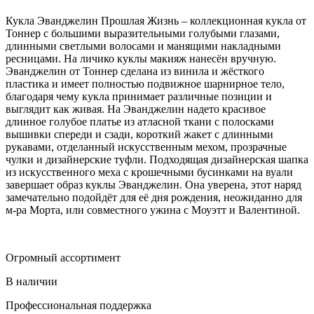
Кукла Эванджелин Прошлая Жизнь – коллекционная кукла от
Тоннер с большими выразительными голубыми глазами,
длинными светлыми волосами и манящими накладными
ресницами. На личико куклы макияж нанесён вручную.
Эванджелин от Тоннер сделана из винила и жёсткого
пластика и имеет полностью подвижное шарнирное тело,
благодаря чему кукла принимает различные позиции и
выглядит как живая. На Эванджелин надето красивое
длинное голубое платье из атласной ткани с полосками
вышивки спереди и сзади, короткий жакет с длинными
рукавами, отделанный искусственным мехом, прозрачные
чулки и дизайнерские туфли. Подходящая дизайнерская шапка
из искусственного меха с крошечными бусинками на вуали
завершает образ куклы Эванджелин. Она уверена, этот наряд
замечательно подойдёт для её дня рождения, неожиданно для
м-ра Морта, или совместного ужина с Моуэтт и Валентиной.
Огромный ассортимент
В наличии
Профессиональная поддержка