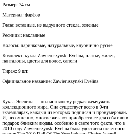
Размер: 74 см
Материал: фарфор
Глаза: вставные, из выдувного стекла, зеленые
Ресницы: накладные
Волосы: паричковые, натуральные, клубнично-русые
Комплект: кукла Zawieruszynski Evelina, платье, жилет,
панталоны, цветы для волос, сапоги
Тираж: 9 шт.
Официальное название: Zawieruszynski Evelina
Кукла Эвелина — по-настоящему редкая жемчужина
коллекционного мира. Она существует всего в 9-ти
экземплярах, каждый из которых подписан и пронумерован.
И, несомненно, многие желают приобрести ее для себя или в
подарок близким людям, особенно в свете того факта, что в
2010 году Zawieruszynski Evelina была удостоена почетного
звания The 2010 Doll Of The Year Industry Choice Award!