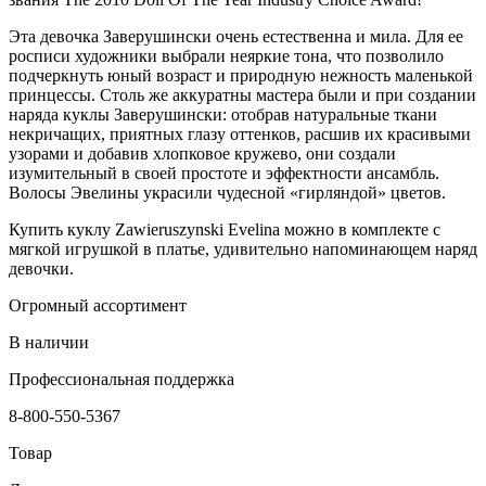
Эта девочка Заверушински очень естественна и мила. Для ее
росписи художники выбрали неяркие тона, что позволило
подчеркнуть юный возраст и природную нежность маленькой
принцессы. Столь же аккуратны мастера были и при создании
наряда куклы Заверушински: отобрав натуральные ткани
некричащих, приятных глазу оттенков, расшив их красивыми
узорами и добавив хлопковое кружево, они создали
изумительный в своей простоте и эффектности ансамбль.
Волосы Эвелины украсили чудесной «гирляндой» цветов.
Купить куклу Zawieruszynski Evelina можно в комплекте с
мягкой игрушкой в платье, удивительно напоминающем наряд
девочки.
Огромный ассортимент
В наличии
Профессиональная поддержка
8-800-550-5367
Товар