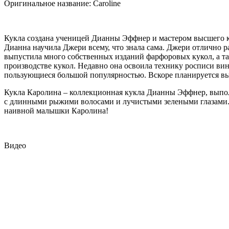
Оригинальное название: Caroline
Кукла создана ученицей Дианны Эффнер и мастером высшего кл
Дианна научила Джери всему, что знала сама. Джери отлично ра
выпустила много собственных изданий фарфоровых кукол, а т
производстве кукол. Недавно она освоила технику росписи ви
пользующиеся большой популярностью. Вскоре планируется в
Кукла Каролина – коллекционная кукла Дианны Эффнер, выпол
с длинными рыжими волосами и лучистыми зелеными глазами. 
наивной малышки Каролина!
Видео