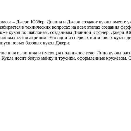
асса – Джери Юббер. Дианна и Джери создают куклы вместе уже 
збирается в технических вопросах на всех этапах создания фарф
акже кукол по шаблонам, созданным Дианной Эффнер. Джери Юб
ниловых кукол акрилом. Это одни из первых виниловых кукол д
ыпуск новых базовых кукол Джери.
ненная из винила и имеющая подвижное тело. Лицо куклы расп
Кукла носит белую майку и трусики, оформленные кружевом. С