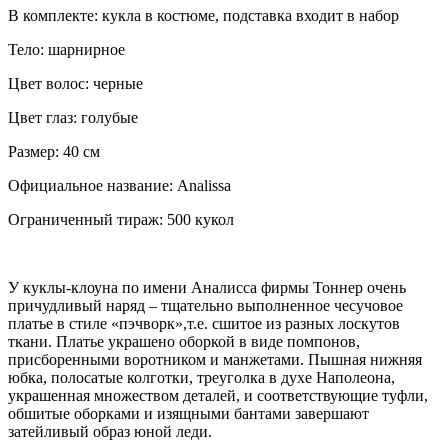
В комплекте: кукла в костюме, подставка входит в набор
Тело: шарнирное
Цвет волос: черные
Цвет глаз: голубые
Размер: 40 см
Официальное название: Analissa
Ограниченный тираж: 500 кукол
У куклы-клоуна по имени Аналисса фирмы Тоннер очень
причудливый наряд – тщательно выполненное чесучовое
платье в стиле «пэчворк»,т.е. сшитое из разных лоскутов
ткани. Платье украшено оборкой в виде помпонов,
присборенными воротником и манжетами. Пышная нижняя
юбка, полосатые колготки, треуголка в духе Наполеона,
украшенная множеством деталей, и соответствующие туфли,
обшитые оборками и изящными бантами завершают
затейливый образ юной леди.