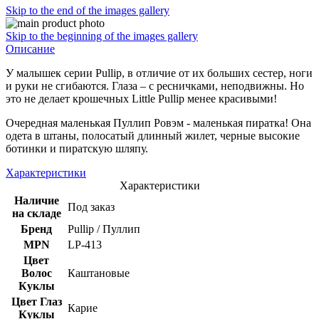
Skip to the end of the images gallery
Skip to the beginning of the images gallery
Описание
У малышек серии Pullip, в отличие от их больших сестер, ноги
и руки не сгибаются. Глаза – с ресничками, неподвижны. Но
это не делает крошечных Little Pullip менее красивыми!
Очередная маленькая Пуллип Ровэм - маленькая пиратка! Она
одета в штаны, полосатый длинный жилет, черные высокие
ботинки и пиратскую шляпу.
Характеристики
Характеристики
Наличие
Под заказ
на складе
Бренд
Pullip / Пуллип
MPN
LP-413
Цвет
Волос
Каштановые
Куклы
Цвет Глаз
Карие
Куклы