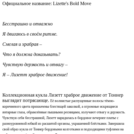
Официальное название: Lizette's Bold Move
Бесстрашно и отважно
Я двигаюсь в своём ритме.
Смелая и храбрая –
Что я должна доказывать?
Чувствую дерзкость и отвагу –
Я – Лизетт храброе движение!
Коллекционная кукла Лизетт храброе движение от Тоннер
выглядит потрясающе.
Её волнистые распущенные волосы тёмно-
коричневого цвета прихвачены блестящей заколкой, а огромные искрящиеся
янтарные глаза, обрамлённые пышными ресницами, излучают отвагу и дерзкость.
Чувствуя себя бесстрашной, Лизетт нарядилась в бордовое вечернее платье с
разноуровневой юбкой из расшитой органзы, украшенной блёстками. Завершила
свой образ кукла от Тоннер бордовыми колготками и подходящими туфлями на