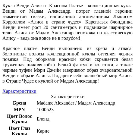
Кукла Венди Алиса в Красном Платье – коллекционная кукла
Венди от Мадам Александр, потрет главной героини
знаменитой сказки, написанной англичанином Льюисом
Кэрроллом «Алиса в стране чудес». Кареглазая блондинка
Венди имеет рост 20 сантиметров и подвижное шарнирное
тело. Алиса от Мадам Александр непохожа на классическую
Алису – ведь она вовсе не в голубом!
Красное платье Венди выполнено из крепа и атласа.
Золотистые волосы коллекционной куклы оттеняет черная
повязка. Под оборками красной юбки скрывается белая
кружевная нижняя юбка. Белый фартук и колготки, а также
черные туфли Мэри Джейн завершают образ очаровательной
Венди в образе Алисы. Подарите себе волшебный мир Алисы
в Стране Чудес с куклой от Мадам Александр!
Характеристики
Характеристики
Бренд
Madame Alexander / Мадам Александр
MPN
1000523
Цвет Волос
Блонд
Куклы
Цвет Глаз
Карие
Куклы