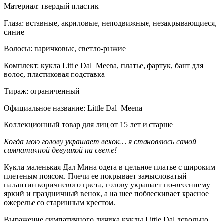
Материал: твердый пластик
Глаза: вставные, акриловые, неподвижные, незакрывающиеся,
синие
Волосы: паричковые, светло-рыжие
Комплект: кукла Little Dal Meena, платье, фартук, бант для
волос, пластиковая подставка
Тираж: ограниченный
Официальное название: Little Dal Meena
Коллекционный товар для лиц от 15 лет и старше
Когда мою голову украшает венок… я становлюсь самой
симпатичной девушкой на свете!
Кукла маленькая Дал Мина одета в цельное платье с широким
плетеным поясом. Плечи ее покрывает замысловатый
палантин коричневого цвета, голову украшает по-весеннему
яркий и праздничный венок, а на шее поблескивает красное
ожерелье со старинным крестом.
Выражение симпатичного личика куклы Little Dal довольно