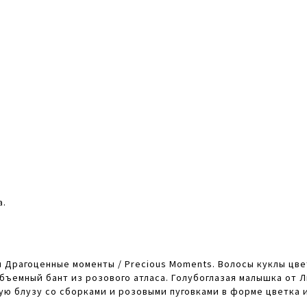
а.
и Драгоценные моменты / Precious Moments . Волосы куклы цв
объемный бант из розового атласа. Голубоглазая малышка от 
ую блузу со сборками и розовыми пуговками в форме цветка