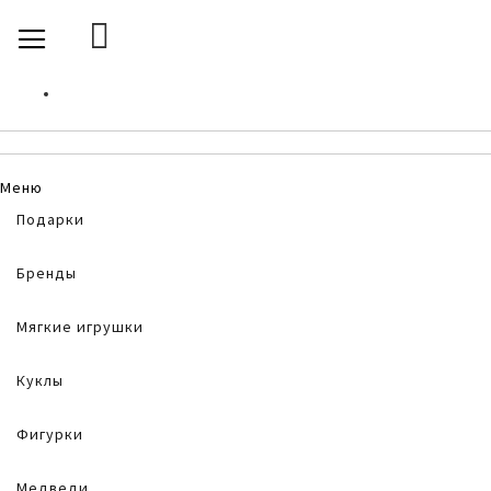
SKIP
TOGGLE NAV
TO
CONTENT
Меню
Подарки
Бренды
Мягкие игрушки
Куклы
Фигурки
Медведи