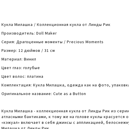
end
the
of
beginning
the
of
images
the
gallery
images
Кукла Милашка / Коллекционная кукла от Линды Рик
gallery
Производитель: Doll Maker
Серия: Драгоценные моменты / Precious Moments
Размер: 12 дюймов / 31 см
Материал: Винил
Цвет глаз: голубые
Цвет волос: платина
Комплектация: Кукла Милашка, одежда как на фото, упаковк
Оригинальное название: Cute as a Button
Кукла Милашка - коллекционная кукла от Линды Рик из сери
атласными бантиками, к тому же на голове куклы красуется 
«кэжуал» включает в себя джинсы с аппликацией, белоснежн
Милашка от Линды Рик.