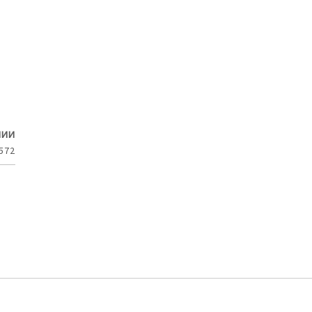
ЧИИ
572