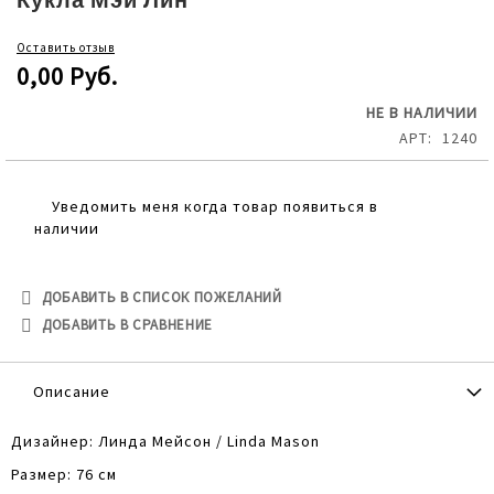
Кукла Мэй Лин
the
beginning
Оставить отзыв
of
0,00 Руб.
the
images
НЕ В НАЛИЧИИ
gallery
АРТ
1240
Уведомить меня когда товар появиться в
наличии
ДОБАВИТЬ В СПИСОК ПОЖЕЛАНИЙ
ДОБАВИТЬ В СРАВНЕНИЕ
Описание
Дизайнер: Линда Мейсон / Linda Mason
Размер: 76 см