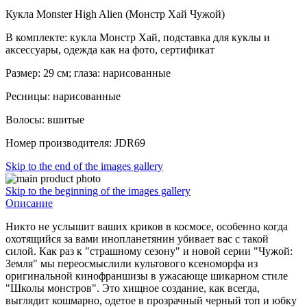
Кукла Monster High Alien (Монстр Хай Чужой)
В комплекте: кукла Монстр Хай, подставка для куклы и
аксессуары, одежда как на фото, сертификат
Размер: 29 см; глаза: нарисованные
Ресницы: нарисованные
Волосы: вшитые
Номер производителя: JDR69
Skip to the end of the images gallery
Skip to the beginning of the images gallery
Описание
Никто не услышит ваших криков в космосе, особенно когда
охотящийся за вами инопланетянин убивает вас с такой
силой. Как раз к "страшному сезону" и новой серии "Чужой:
Земля" мы переосмыслили культового ксеноморфа из
оригинальной кинофраншизы в ужасающе шикарном стиле
"Школы монстров". Это хищное создание, как всегда,
выглядит кошмарно, одетое в прозрачный черный топ и юбку