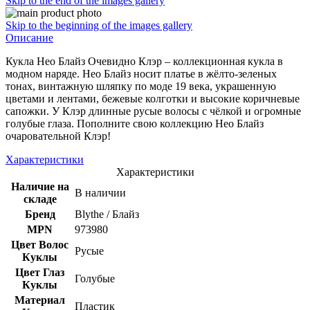
Skip to the end of the images gallery
Skip to the beginning of the images gallery
Описание
Кукла Нео Блайз Очевидно Клэр – коллекционная кукла в
модном наряде. Нео Блайз носит платье в жёлто-зеленых
тонах, винтажную шляпку по моде 19 века, украшенную
цветами и лентами, бежевые колготки и высокие коричневые
сапожки. У Клэр длинные русые волосы с чёлкой и огромные
голубые глаза. Пополните свою коллекцию Нео Блайз
очаровательной Клэр!
Характеристики
Характеристики
Наличие на
В наличии
складе
Бренд
Blythe / Блайз
MPN
973980
Цвет Волос
Русые
Куклы
Цвет Глаз
Голубые
Куклы
Материал
Пластик