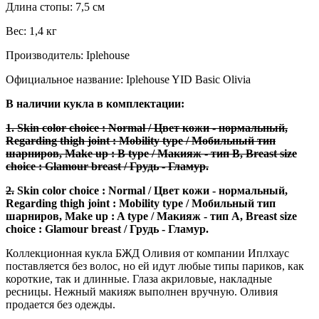
Длина стопы: 7,5 см
Вес: 1,4 кг
Производитель: Iplehouse
Официальное название: Iplehouse YID Basic Olivia
В наличии кукла в комплектации:
1. Skin color choice : Normal / Цвет кожи - нормальный,
Regarding thigh joint : Mobility type / Мобильный тип
шарниров, Make up : B type / Макияж - тип B, Breast size
choice : Glamour breast / Грудь - Гламур.
2.
Skin color choice : Normal / Цвет кожи - нормальный,
Regarding thigh joint : Mobility type / Мобильный тип
шарниров, Make up : A type / Макияж - тип A, Breast size
choice : Glamour breast / Грудь - Гламур.
Коллекционная кукла БЖД Оливия от компании Иплхаус
поставляется без волос, но ей идут любые типы париков, как
короткие, так и длинные. Глаза акриловые, накладные
ресницы. Нежный макияж выполнен вручную. Оливия
продается без одежды.