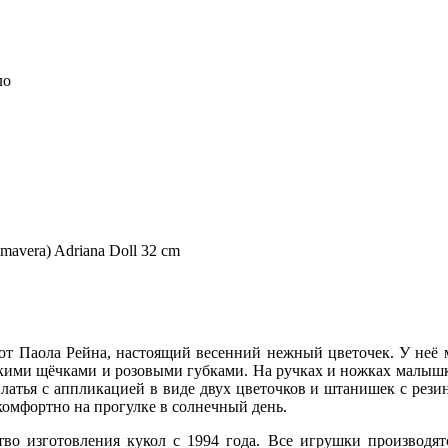
ло
mavera) Adriana Doll 32 cm
 от Паола Рейна, настоящий весенний нежный цветочек. У неё 
ькими щёчками и розовыми губками. На ручках и ножках малышк
платья с аппликацией в виде двух цветочков и штанишек с резин
 комфортно на прогулке в солнечный день.
тво изготовления кукол с 1994 года. Все игрушки производят