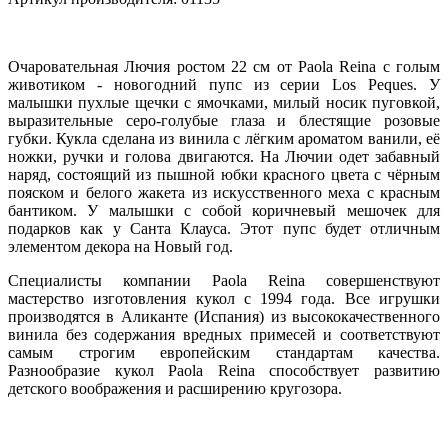
Очаровательная Лючия ростом 22 см от Paola Reina с голым
животиком - новогодний пупс из серии Los Peques. У
малышки пухлые щечки с ямочками, милый носик пуговкой,
выразительные серо-голубые глаза и блестящие розовые
губки. Кукла сделана из винила с лёгким ароматом ванили, её
ножки, ручки и голова двигаются. На Лючии одет забавный
наряд, состоящий из пышной юбки красного цвета с чёрным
пояском и белого жакета из искусственного меха с красным
бантиком. У малышки с собой коричневый мешочек для
подарков как у Санта Клауса. Этот пупс будет отличным
элементом декора на Новый год.
Специалисты компании Paola Reina совершенствуют
мастерство изготовления кукол с 1994 года. Все игрушки
производятся в Аликанте (Испания) из высококачественного
винила без содержания вредных примесей и соответствуют
самым строгим европейским стандартам качества.
Разнообразие кукол Paola Reina способствует развитию
детского воображения и расширению кругозора.