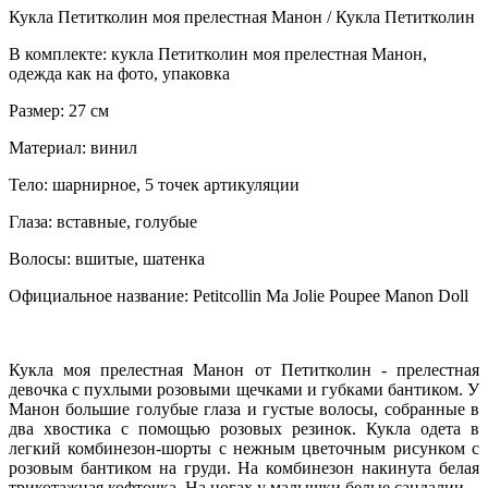
Кукла Петитколин моя прелестная Манон / Кукла Петитколин
В комплекте: кукла Петитколин моя прелестная Манон,
одежда как на фото, упаковка
Размер: 27 см
Материал: винил
Тело: шарнирное, 5 точек артикуляции
Глаза: вставные, голубые
Волосы: вшитые, шатенка
Официальное название: Petitcollin Ma Jolie Poupee
Manon
Doll
Кукла моя прелестная Манон от Петитколин - прелестная
девочка с пухлыми розовыми щечками и губками бантиком. У
Манон большие голубые глаза и густые волосы, собранные в
два хвостика с помощью розовых резинок. Кукла одета в
легкий комбинезон-шорты с нежным цветочным рисунком с
розовым бантиком на груди. На комбинезон накинута белая
трикотажная кофточка. На ногах у малышки белые сандалии.