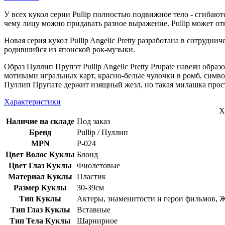
У всех кукол серии Pullip полностью подвижное тело - сгибаю
чему лицу можно придавать разное выражение. Pullip может отк
Новая серия кукол Pullip Angelic Pretty разработана в сотрудни
родившийся из японской рок-музыки.
Образ Пуллип Прупэт Pullip Angelic Pretty Prupate навеян обр
мотивами игральных карт, красно-белые чулочки в ромб, симво
Пуллип Прупате держит изящный жезл, но такая милашка прост
Характеристики
Х
Наличие на складе
Под заказ
Бренд
Pullip / Пуллип
MPN
P-024
Цвет Волос Куклы
Блонд
Цвет Глаз Куклы
Фиолетовые
Материал Куклы
Пластик
Размер Куклы
30-39см
Тип Куклы
Актеры, знаменитости и герои фильмов, 
Тип Глаз Куклы
Вставные
Тип Тела Куклы
Шарнирное