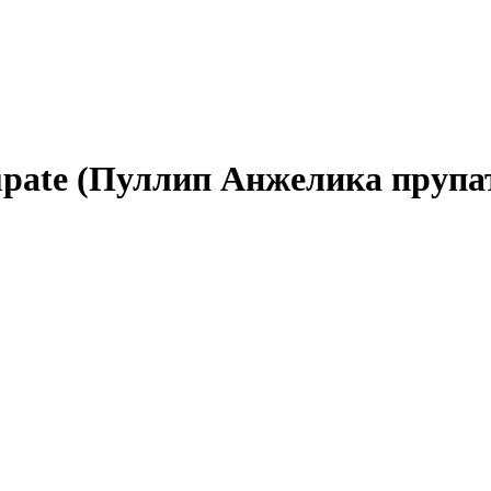
rupate (Пуллип Анжелика прупат