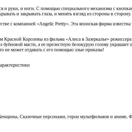
тся и руки, и ноги. С помощью специального механизма с кнопка
рывать и закрывать глаза, и менять взгляд из стороны в сторону
честве с компанией «Angelic Pretty». Эта японская фирма известна
азом Красной Королевы из фильма «Алиса в Зазеркалье» режиссера
л бубновой масти, а ее прелестную белокурую голову украшает 
о не может отдавать с его помощью злые приказы!
арактеристики
Женщины, Сказочные персонажи, герои мультфильмов и аниме, 