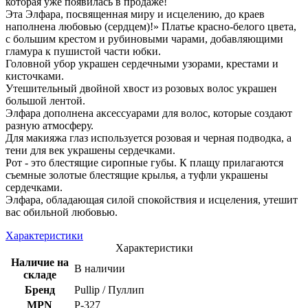
которая уже появилась в продаже!
Эта Элфара, посвященная миру и исцелению, до краев
наполнена любовью (сердцем)!» Платье красно-белого цвета,
с большим крестом и рубиновыми чарами, добавляющими
гламура к пушистой части юбки.
Головной убор украшен сердечными узорами, крестами и
кисточками.
Утешительный двойной хвост из розовых волос украшен
большой лентой.
Элфара дополнена аксессуарами для волос, которые создают
разную атмосферу.
Для макияжа глаз используется розовая и черная подводка, а
тени для век украшены сердечками.
Рот - это блестящие сиропные губы. К плащу прилагаются
съемные золотые блестящие крылья, а туфли украшены
сердечками.
Элфара, обладающая силой спокойствия и исцеления, утешит
вас обильной любовью.
Характеристики
Характеристики
Наличие на
В наличии
складе
Бренд
Pullip / Пуллип
MPN
P-327