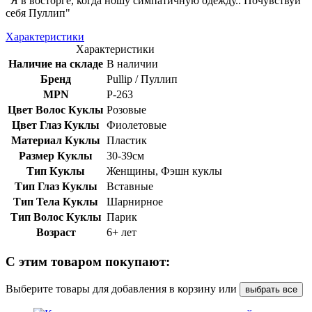
"Я в восторге, когда ношу симпатичную одежду.. Почувствуй
себя Пуллип"
Характеристики
Характеристики
Наличие на складе
В наличии
Бренд
Pullip / Пуллип
MPN
P-263
Цвет Волос Куклы
Розовые
Цвет Глаз Куклы
Фиолетовые
Материал Куклы
Пластик
Размер Куклы
30-39см
Тип Куклы
Женщины, Фэшн куклы
Тип Глаз Куклы
Вставные
Тип Тела Куклы
Шарнирное
Тип Волос Куклы
Парик
Возраст
6+ лет
С этим товаром покупают:
Выберите товары для добавления в корзину или
выбрать все