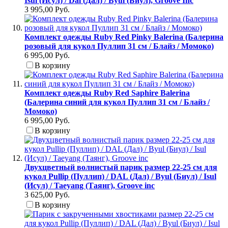
Isul (Исул) / Dal (Дал) / Byul (Биул), Groove Inc
3 995,00 Руб.
Комплект одежды Ruby Red Pinky Balerina (Балерина
розовый для кукол Пуллип 31 см / Блайз / Момоко)
6 995,00 Руб.
В корзину
Комплект одежды Ruby Red Saphire Balerina
(Балерина синий для кукол Пуллип 31 см / Блайз /
Момоко)
6 995,00 Руб.
В корзину
Двухцветный волнистый парик размер 22-25 см для
кукол Pullip (Пуллип) / DAL (Дал) / Byul (Биул) / Isul
(Исул) / Taeyang (Таянг), Groove inc
3 625,00 Руб.
В корзину