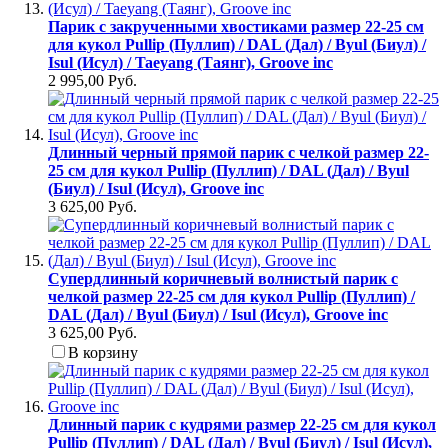
Парик с закрученными хвостиками размер 22-25 см
для кукол Pullip (Пуллип) / DAL (Дал) / Byul (Биул) /
Isul (Исул) / Taeyang (Таянг), Groove inc
2 995,00 Руб.
Длинный черный прямой парик с челкой размер 22-
25 см для кукол Pullip (Пуллип) / DAL (Дал) / Byul
(Биул) / Isul (Исул), Groove inc
3 625,00 Руб.
Cупердлинный коричневый волнистый парик с
челкой размер 22-25 см для кукол Pullip (Пуллип) /
DAL (Дал) / Byul (Биул) / Isul (Исул), Groove inc
3 625,00 Руб.
В корзину
Длинный парик с кудрями размер 22-25 см для кукол
Pullip (Пуллип) / DAL (Дал) / Byul (Биул) / Isul (Исул),