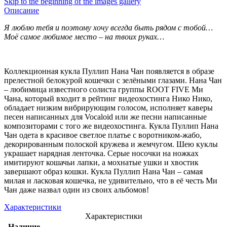
Skip to the beginning of the images gallery
Описание
Я люблю тебя и поэтому хочу всегда быть рядом с тобой…
Моё самое любимое место – на твоих руках…
Коллекционная кукла Пуллип Нана Чан появляется в образе
прелестной белокурой кошечки с зелёными глазами. Нана Чан
– любимица известного солиста группы ROOT FIVE Ми
Чана, который входит в рейтинг видеохостинга Нико Нико,
обладает низким вибрирующим голосом, исполняет каверы
песен написанных для Vocaloid или же песни написанные
композиторами с того же видеохостинга. Кукла Пуллип Нана
Чан одета в красивое светлое платье с воротником-жабо,
декорированным полоской кружева и жемчугом. Шею куклы
украшает нарядная ленточка. Серые носочки на ножках
имитируют кошачьи лапки, а мохнатые ушки и хвостик
завершают образ кошки. Кукла Пуллип Нана Чан – самая
милая и ласковая кошечка, не удивительно, что в её честь Ми
Чан даже назвал один из своих альбомов!
Характеристики
Характеристики
Наличие