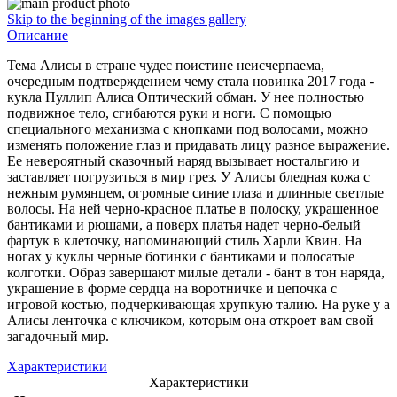
Skip to the beginning of the images gallery
Описание
Тема Алисы в стране чудес поистине неисчерпаема,
очередным подтверждением чему стала новинка 2017 года -
кукла Пуллип Алиса Оптический обман. У нее полностью
подвижное тело, сгибаются руки и ноги. С помощью
специального механизма с кнопками под волосами, можно
изменять положение глаз и придавать лицу разное выражение.
Ее невероятный сказочный наряд вызывает ностальгию и
заставляет погрузиться в мир грез. У Алисы бледная кожа с
нежным румянцем, огромные синие глаза и длинные светлые
волосы. На ней черно-красное платье в полоску, украшенное
бантиками и рюшами, а поверх платья надет черно-белый
фартук в клеточку, напоминающий стиль Харли Квин. На
ногах у куклы черные ботинки с бантиками и полосатые
колготки. Образ завершают милые детали - бант в тон наряда,
украшение в форме сердца на воротничке и цепочка с
игровой костью, подчеркивающая хрупкую талию. На руке у а
Алисы ленточка c ключиком, которым она откроет вам свой
загадочный мир.
Характеристики
Характеристики