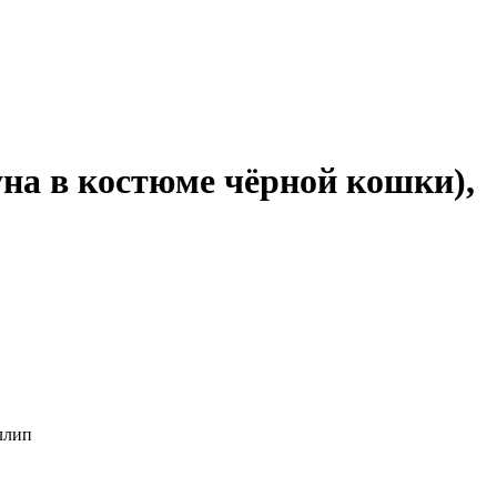
уна в костюме чёрной кошки),
ллип