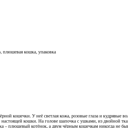
, плюшевая кошка, упаковка
рной кошечки. У неё светлая кожа, розовые глаза и кудрявые во
настоящей кошки. На голове шапочка с ушками, из двойной ткан
ка – плюшевый котёнок, а двум чёрным кошечкам никогда не быв