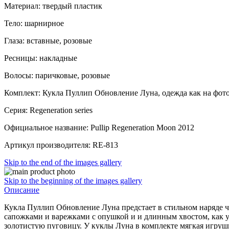
Материал: твердый пластик
Тело: шарнирное
Глаза: вставные, розовые
Ресницы: накладные
Волосы: паричковые, розовые
Комплект: Кукла Пуллип Обновление Луна, одежда как на фото
Серия: Regeneration series
Официальное название: Pullip Regeneration Moon 2012
Артикул производителя: RE-813
Skip to the end of the images gallery
Skip to the beginning of the images gallery
Описание
Кукла Пуллип Обновление Луна предстает в стильном наряде чё
сапожками и варежками с опушкой и и длинным хвостом, как у 
золотистую пуговицу. У куклы Луна в комплекте мягкая игруш