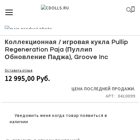
SKIP
К
TOGGLE NAV
П
TO
CONTENT
Skip
to
Skip
the
to
Коллекционная / игровая кукла Pullip
end
the
Regeneration Paja (Пуллип
of
beginning
Обновление Паджа), Groove Inc
the
of
images
the
Оставить отзыв
gallery
images
12 995,00 Руб.
gallery
ЦЕНА ПОСЛЕДНЕЙ ПРОДАЖИ.
АРТ
0410099
Уведомить меня когда товар появиться в
наличии