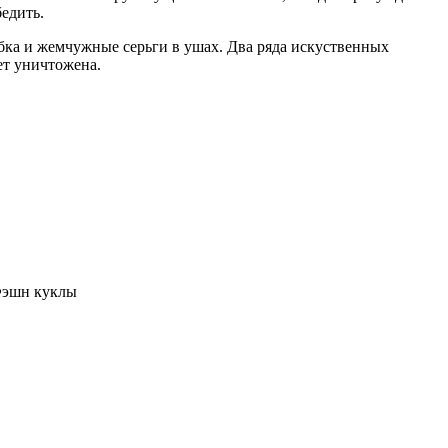
едить.
бка и жемчужные серьги в ушах. Два ряда искуственных
ет уничтожена.
Фэшн куклы