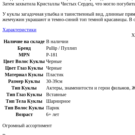
Затем захватила Кристаллы Чистых Сердец, что могло погубить
У
куклы загадочная улыбка и таинственный вид, длинные прям
жемчужин украшают и темно-синий топ темной красавицы. В от
Характеристики
Х
Наличие на складе
В наличии
Бренд
Pullip / Пуллип
MPN
Р-181
Цвет Волос Куклы
Черные
Цвет Глаз Куклы
Черные
Материал Куклы
Пластик
Размер Куклы
30-39см
Тип Куклы
Актеры, знаменитости и герои фильмов, 
Тип Глаз Куклы
Вставные
Тип Тела Куклы
Шарнирное
Тип Волос Куклы
Парик
Возраст
6+ лет
Огромный ассортимент