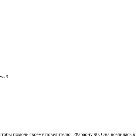
ss 9
 чтобы помочь своему повелителю - Фараону 90. Она
вселилась в