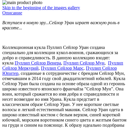
Skip to the beginning of the images gallery
Описание
Вступаем в новую эру...Сейлор Уран играет важную роль в
красоте...
Коллекционная кукла Пуллип Сейлор Уран создана
специально для коллекции кукол-воинов, сражающихся за
добро и справедливость. В данную коллекцию входят:
кукла
Пуллип Сейлор Венера
,
Пуллип Сейлор Мун
,
Пуллип
Сейлор Меркурий
,
Пуллип Сейлор Марс
,
Пуллип Сейлор
Юпитер
, созданные в сотрудничестве с брендом Сейлор Мун,
отмечавшим в 2014 году свой двадцатилетний юбилей. Кукла
Сейлор Уран была создана на основе образа одной из героинь
широко известного японского франчайза "Сейлор Мун". Она
воин, который сражается во имя добра и справедливости и
несет возмездие во имя Урана. Кукла предстает в
классическом образе Сейлор Уран. У нее короткие светлые
волосы и легкий естественный макияж. Сейлор Уран одета в
широко известный костюм с белым верхом, синей короткой
юбочкой, морским воротником синего цвета и желтым бантом
на груди и синим на пояснице. К образу идеально подобраны