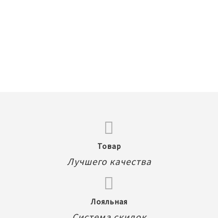
 парик-каре размер
кукол Пуллип / Дал /
/ Таянг), Groove inc
25,00 Руб.
В корзину
Товар
Лучшего качества
Лояльная
Система скидок