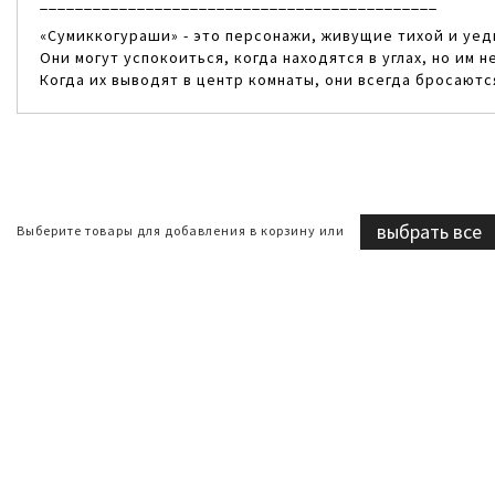
_____________________________________________
«Сумиккогураши» - это персонажи, живущие тихой и уед
Они могут успокоиться, когда находятся в углах, но им 
Когда их выводят в центр комнаты, они всегда бросаются
выбрать все
Выберите товары для добавления в корзину или