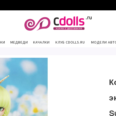
РКИ
МЕДВЕДИ
КАЧАЛКИ
КЛУБ CDOLLS.RU
МОДЕЛИ АВТ
К
э
S