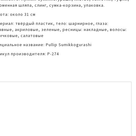
оменная шляпа, слинг, сумка-корзина, упаковка.
ота: около 31 см
ериал: твёрдый пластик, тело: шарнирное, глаза:
авные, акриловые, зеленые, ресницы: накладные, волосы:
ичковые, салатовые
циальное название: Pullip Sumikkogurashi
икул производителя: P-274