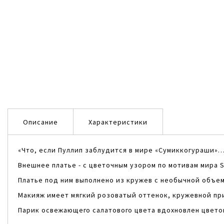
the
beginning
of
the
images
gallery
Описание
Характеристики
«Что, если Пуллип заблудится в мире «Сумиккогураши»
Внешнее платье - с цветочным узором по мотивам мира S
Платье под ним выполнено из кружев с необычной объе
Макияж имеет мягкий розоватый оттенок, кружевной прин
Парик освежающего салатового цвета вдохновлен цветом