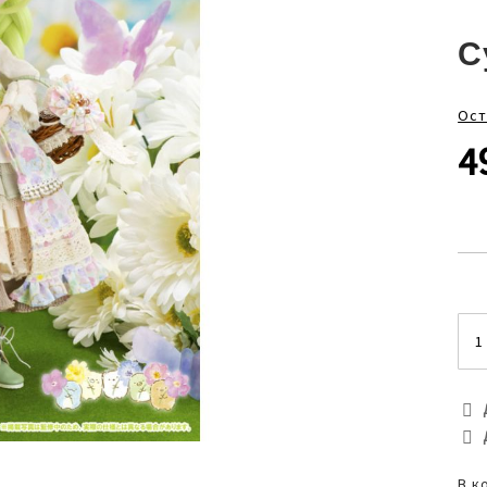
С
Ост
4
В к