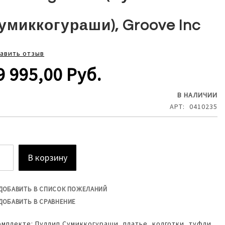
умиккогураши), Groove Inc
авить отзыв
9 995,00 Руб.
В НАЛИЧИИ
АРТ
0410235
В корзину
ДОБАВИТЬ В СПИСОК ПОЖЕЛАНИЙ
ДОБАВИТЬ В СРАВНЕНИЕ
омплекте: Пуллип Сумиккогураши, платье, колготки, туфли,