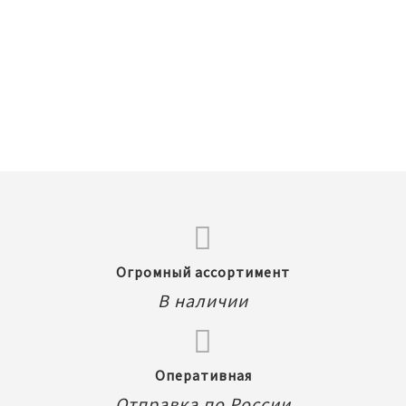
22-25 см для кукол Pullip (Пуллип) /
см для кукол Pullip (Пул
DAL (Дал) / Byul (Биул) / Isul (Исул),
(Дал) / Byul (Биул) / Isu
Groove inc
Taeyang (Таянг), Gro
3 625,00 Руб.
3 625,00 Руб.
В корзину
В корзину
Огромный ассортимент
В наличии
Оперативная
Отправка по России