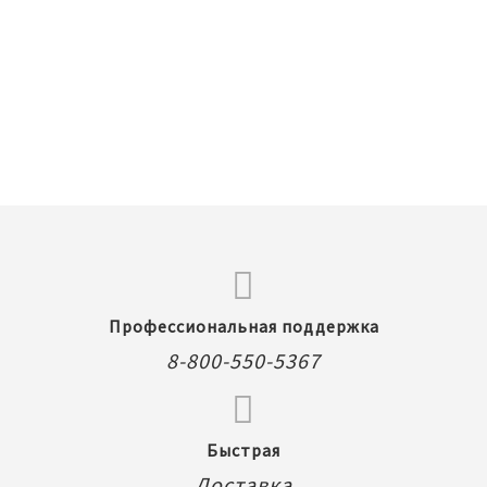
лип) / DAL
кукол Pullip (Пуллип) / DAL (Дал) /
(Чёрно-серый
l (Исул) /
Byul (Биул) / Isul (Исул) / Taeyang
22-25 см для 
ove inc
(Таянг), Groove inc
Биул / Исул 
3 625,00 Руб.
3 6
В корзину
Профессиональная поддержка
8-800-550-5367
Быстрая
Доставка