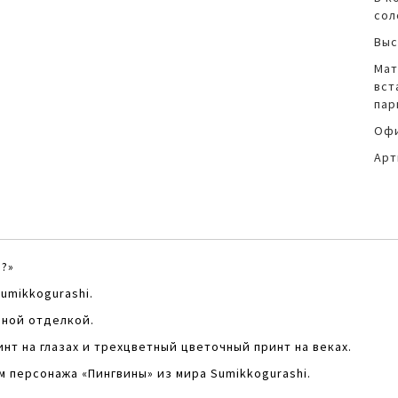
сол
Выс
Мат
вст
пар
Офи
Арт
…?»
umikkogurashi.
мной отделкой.
т на глазах и трехцветный цветочный принт на веках.
 персонажа «Пингвины» из мира Sumikkogurashi.