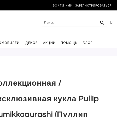
ВОЙТИ
ЗАРЕГИСТРИРОВАТЬСЯ
ПОИС
К
ПОИСК
ОМОБИЛЕЙ
ДЕКОР
АКЦИИ
ПОМОЩЬ
БЛОГ
оллекционная /
ксклюзивная кукла Pullip
umikkogurashi (Пуллип