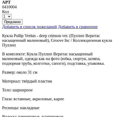
АРТ
0410004
Кол
Предзаказ
Добавить в список пожеланий
Добавить в сравнение
Кукла Pullip Veritas - deep crimson ver. (Пуллип Веритас
насыщенный малиновый), Groove Inc / Коллекционная кукла
Пуллип
В комплекте: Кукла Пуллип Веритас насыщенный
малиновый, одежда как на фото (юбка, сюртук, шляпа,
подзорная труба, колготки, сапоги), подставка, упаковка.
Размер: около 31 см
Материал: твёрдый пластик
Тело: шарнирное
Глаза: вставные, акриловые, карие
Ресницы: накладные
Волосы: паричковые, платиновые