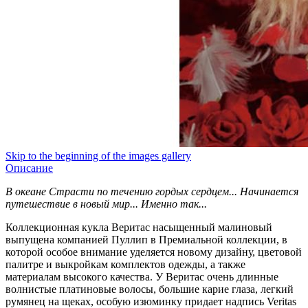
Skip to the beginning of the images gallery
Описание
В океане Страсти по течению гордых сердцем... Начинается
путешествие в новый мир... Именно так...
Коллекционная кукла Веритас насыщенный малиновый
выпущена компанией Пуллип в Премиальной коллекции, в
которой особое внимание уделяется новому дизайну, цветовой
палитре и выкройкам комплектов одежды, а также
материалам высокого качества. У Веритас очень длинные
волнистые платиновые волосы, большие карие глаза, легкий
румянец на щеках, особую изюминку придает надпись Veritas