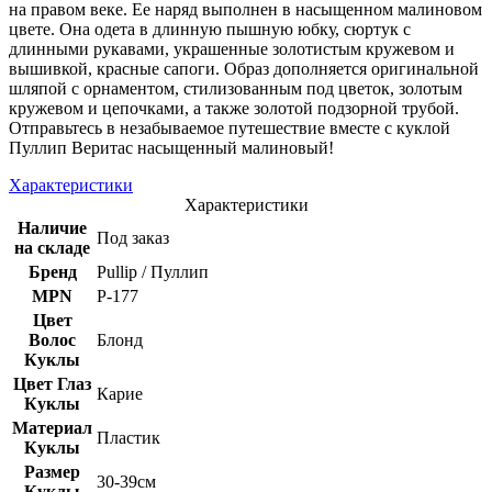
на правом веке. Ее наряд выполнен в насыщенном малиновом
цвете. Она одета в длинную пышную юбку, сюртук с
длинными рукавами, украшенные золотистым кружевом и
вышивкой, красные сапоги. Образ дополняется оригинальной
шляпой с орнаментом, стилизованным под цветок, золотым
кружевом и цепочками, а также золотой подзорной трубой.
Отправьтесь в незабываемое путешествие вместе с куклой
Пуллип Веритас насыщенный малиновый!
Характеристики
Характеристики
Наличие
Под заказ
на складе
Бренд
Pullip / Пуллип
MPN
Р-177
Цвет
Волос
Блонд
Куклы
Цвет Глаз
Карие
Куклы
Материал
Пластик
Куклы
Размер
30-39см
Куклы